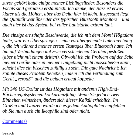
zuvor gehört hatte einige meiner Lieblingslieder. Besonders die
Vocals sind geradezu erstaunlich. Ich denke, der Bass ist etwas
klarer als die Höhen, aber das Delta hier ist klein. Insgesamt liegt
die Qualität weit über der des typischen Bluetooth-Monitors – und
auch hier ist das System bei voller Lautstärke extrem laut.
Die einzige ernsthafte Beschwerde, die ich mit dem Morel Högtalare
hatte, war ein Überspringen – eine vorübergehende Unterbrechung
-, die ich während meines ersten Testtages über Bluetooth hatte. Ich
bin auf Verbindungen mit zwei verschiedenen Geräten gestoßen
(aber nicht mit einem dritten). Obwohl ich ein Problem auf der Seite
meiner Geräte oder in meiner Umgebung nicht ausschließen kann,
scheint dies ein bisschen zufällig zu sein. Die gute Nachricht: Ich
konnte dieses Problem beheben, indem ich die Verbindung zum
Gerät „vergaß“ und die beiden erneut koppelte.
Mit 349 US-Dollar ist das Högtalare mit anderen High-End-
Bücherregalsystemen konkurrenzfähig. Wenn Sie jedoch zwei
Einheiten wünschen, ändert sich dieser Kalkül erheblich. Im
Großen und Ganzen würde ich es jedem Audiophilen empfehlen –
ob Sie nun auch ein Ikeaphile sind oder nicht.
Comments 0
Search