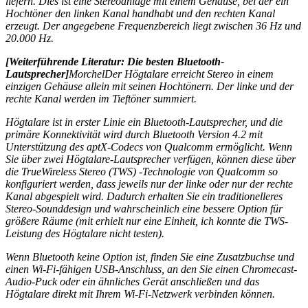
liefern. Dies ist eine Stereoanlage mit einem Gehäuse, bei der ein
Hochtöner den linken Kanal handhabt und den rechten Kanal
erzeugt. Der angegebene Frequenzbereich liegt zwischen 36 Hz und
20.000 Hz.
[Weiterführende Literatur: Die besten Bluetooth-
Lautsprecher]
MorchelDer Högtalare erreicht Stereo in einem
einzigen Gehäuse allein mit seinen Hochtönern. Der linke und der
rechte Kanal werden im Tieftöner summiert.
Högtalare ist in erster Linie ein Bluetooth-Lautsprecher, und die
primäre Konnektivität wird durch Bluetooth Version 4.2 mit
Unterstützung des aptX-Codecs von Qualcomm ermöglicht. Wenn
Sie über zwei Högtalare-Lautsprecher verfügen, können diese über
die TrueWireless Stereo (TWS) -Technologie von Qualcomm so
konfiguriert werden, dass jeweils nur der linke oder nur der rechte
Kanal abgespielt wird. Dadurch erhalten Sie ein traditionelleres
Stereo-Sounddesign und wahrscheinlich eine bessere Option für
größere Räume (mit erhielt nur eine Einheit, ich konnte die TWS-
Leistung des Högtalare nicht testen).
Wenn Bluetooth keine Option ist, finden Sie eine Zusatzbuchse und
einen Wi-Fi-fähigen USB-Anschluss, an den Sie einen Chromecast-
Audio-Puck oder ein ähnliches Gerät anschließen und das
Högtalare direkt mit Ihrem Wi-Fi-Netzwerk verbinden können.