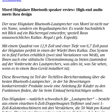
Morel Högtalare Bluetooth speaker review: High-end audio
meets Ikea design
Der neue Högtalare Bluetooth-Lautsprecher von Morel ist nicht nur
ein Name, sondern ein Regallautsprecher. Es wurde buchstäblich
mit Blick auf ein Bücherregal entworfen; speziell Ikeas
unausweichliches Kallax- Regal ( geb. Expedit).
Mit einem Quadrat von 12,9 Zoll und einer Tiefe von 6,7 Zoll passt
der Högtalare perfekt in einen der Würfel Ihres Kallax. Das System
ist in fünf Farben erhältlich (zwei sind Variationen von Weiß), um
Ihnen auch eine stilistische Übereinstimmung zu bieten (zumindest
auf der Vorderseite des Lautsprechers, was alles ist, was Sie sehen,
wenn es in einem Ikea-Gerät installiert ist).
Diese Bewertung ist Teil der TechHive-Berichterstattung über die
besten Bluetooth-Lautsprecher , in der Sie Bewertungen
konkurrierender Produkte sowie eine Anleitung für Käufer zu den
Funktionen finden, die Sie beim Einkauf berücksichtigen sollten.
Das Högtalare – natürlich schwedisch für „Lautsprecher“ – besteht
aus einem einzelnen 6-Zoll-Doppelmagnet-Tieftöner und zwei 1-
Zoll-Kalottenhochtönern mit drei Verstärkern, die 50 Watt pro Kanal