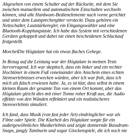
Abgesehen von einem Schalter auf der Rückseite, mit dem Sie
zwischen manuellem und automatischem Einschalten wechseln
können, sind alle Hardware-Bedienelemente nach vorne gerichtet
und unter dem Lautsprechergitter versteckt. Dazu gehören ein
Netzschalter, Lautstärkeregler, ein Eingangswähler und eine
Bluetooth-Kopplungstaste. Ich habe das System mit verschiedenen
Geräten gekoppelt und dabei nie einen bescheidenen Schluckauf
festgestellt.
MorchelDie Högtalare hat ein etwas flaches Gehege.
In Bezug auf die Leistung war der Högtalare in meinen Tests
hervorragend. Ich war skeptisch, dass ein linker und ein rechter
Hochtöner in einem Fuß voneinander den Anschein eines echten
Stereoerlebnisses erwecken würden, aber ich war froh, dass ich
mich als falsch erwiesen habe. Ja, es ist klar, dass selbst in einem
kleinen Raum der gesamte Ton von einem Ort kommt, aber das
Högtalare gleicht dies mit einer Tonne roher Kraft aus, die Audio
effektiv von den Wänden reflektiert und ein realistischeres
Stereoerlebnis simuliert.
Ich fand, dass Musik (von fast jeder Art) eindringlicher war als
Filme oder Spiele. Die Klarheit des Högtalare sorgte für ein
außergewöhnliches Musikerlebnis und zeigte donnernde Bassdrum-
Snaps, jangly Tamburin und sogar Glockenspiele, die ich noch nie